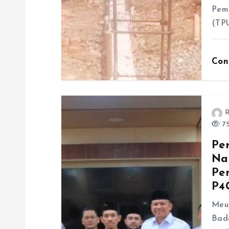
Pem
(TP
Con
R
75
Pe
Na
Pe
P4
Meul
Bada