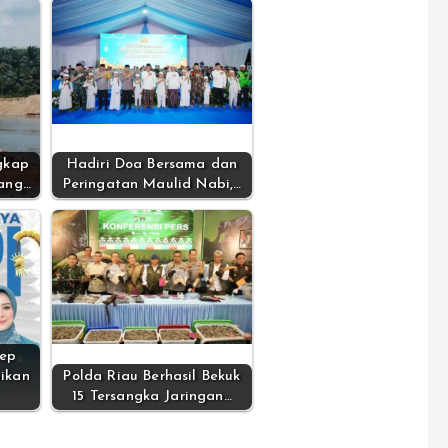
gkap
Hadiri Doa Bersama dan
ang…
Peringatan Maulid Nabi,…
Aep
ikan
Polda Riau Berhasil Bekuk
15 Tersangka Jaringan…