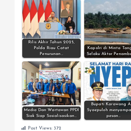
Rilis Akhir Tahun 2025,
Polda Riau Catat
Kapolri di Minta Tan
Penurunan…
Selaku Aktor Penamb
Bupati Karawang 
Media Dan Wartawan PPDI
Syaepuloh menyampa
Siak Siap Sosialisasikan…
pesan…
Post Views:
372