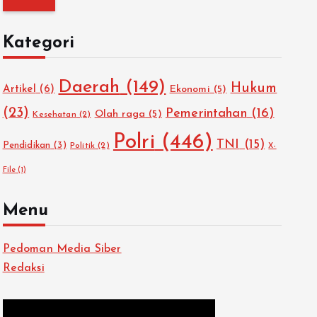
i
u
Kategori
n
t
Daerah
(149)
Hukum
u
Artikel
(6)
Ekonomi
(5)
k
(23)
Pemerintahan
(16)
Olah raga
(5)
Kesehatan
(2)
:
Polri
(446)
TNI
(15)
Pendidikan
(3)
Politik
(2)
X-
File
(1)
Menu
Pedoman Media Siber
Redaksi