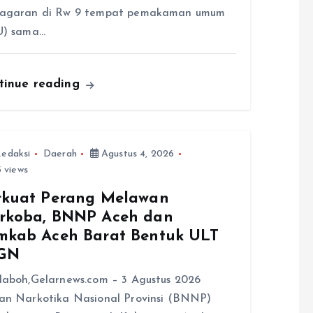
agaran di Rw 9 tempat pemakaman umum
U) sama…
tinue reading
edaksi
Daerah
Agustus 4, 2026
 views
rkuat Perang Melawan
rkoba, BNNP Aceh dan
mkab Aceh Barat Bentuk ULT
GN
aboh,Gelarnews.com – 3 Agustus 2026
n Narkotika Nasional Provinsi (BNNP)