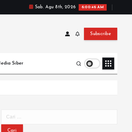
Sab. Agu 8th, 2026
6:00:48 AM
Subscribe
edia Siber
C
a
r