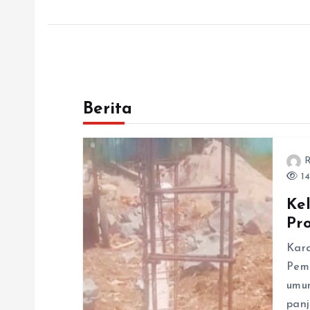
Berita
R
14
Ke
Pr
Kar
Pem
umum
pan