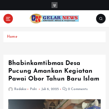
S
k
i
p
t
o
c
Home
o
n
t
e
Bhabinkamtibmas Desa
n
Pucung Amankan Kegiatan
t
Pawai Obor Tahun Baru Islam
Redaksi
Polri
Juli 6, 2025
0 Comments