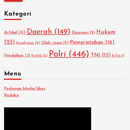
i
u
Kategori
n
t
u
Daerah
(149)
Hukum
Artikel
(6)
Ekonomi
(5)
k
:
(23)
Pemerintahan
(16)
Olah raga
(5)
Kesehatan
(2)
Polri
(446)
TNI
(15)
Pendidikan
(3)
Politik
(2)
X-File
(1)
Menu
Pedoman Media Siber
Redaksi