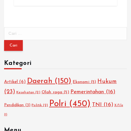
C
a
r
i
u
Kategori
n
t
u
Daerah
(150)
Hukum
Artikel
(6)
Ekonomi
(5)
k
:
(23)
Pemerintahan
(16)
Olah raga
(5)
Kesehatan
(2)
Polri
(450)
TNI
(16)
Pendidikan
(3)
Politik
(2)
X-File
(1)
Menu