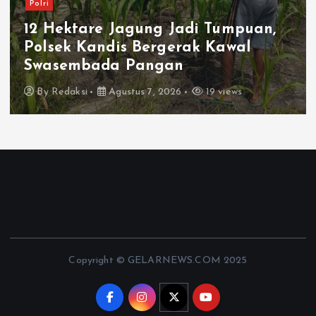
Polri
Sat Polairud Polresta Karawang
Evakuasi Jenazah Pria di Perairan
KKT1 Conductor
By
Redaksi
Agustus 7, 2026
14 views
Copyright © GELARNEWS.COM 2025