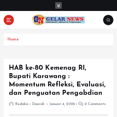
S
k
i
p
t
o
c
Home
o
n
t
e
HAB ke-80 Kemenag RI,
n
Bupati Karawang :
t
Momentum Refleksi, Evaluasi,
dan Penguatan Pengabdian
Redaksi
Daerah
Januari 4, 2026
0 Comments