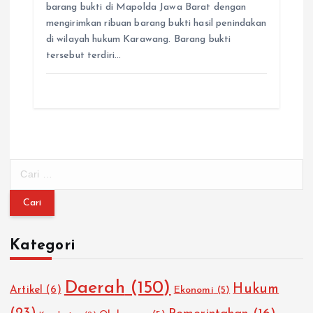
barang bukti di Mapolda Jawa Barat dengan
mengirimkan ribuan barang bukti hasil penindakan
di wilayah hukum Karawang. Barang bukti
tersebut terdiri…
C
a
r
i
u
Kategori
n
t
u
Daerah
(150)
Hukum
Artikel
(6)
Ekonomi
(5)
k
: