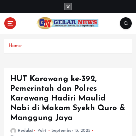
S
k
i
p
t
o
c
Home
o
n
t
e
HUT Karawang ke-392,
n
Pemerintah dan Polres
t
Karawang Hadiri Maulid
Nabi di Makam Syekh Quro &
Manggung Jaya
Redaksi
Polri
September 13, 2025