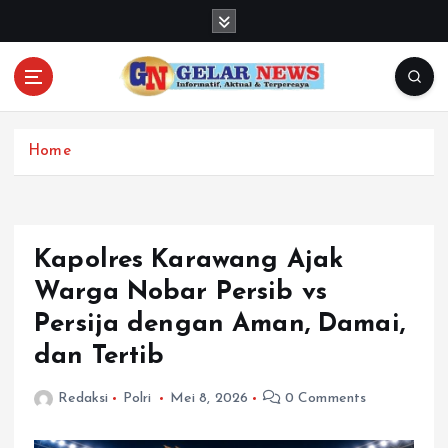
S
k
i
p
t
o
c
Home
o
n
t
e
Kapolres Karawang Ajak
n
Warga Nobar Persib vs
t
Persija dengan Aman, Damai,
dan Tertib
Redaksi
Polri
Mei 8, 2026
0 Comments