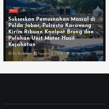
Pemusnahan Massal di
Polri
, Polresta Karawang
n Knalpot Brong dan
Polresta K
t Motor Hasil
Peredaran 3
Tertentu, D
ustus 8, 2026
85 views
By
Redaksi
Ag