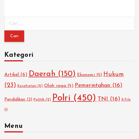
C
a
r
i
u
Kategori
n
t
u
Daerah
(150)
Hukum
Artikel
(6)
Ekonomi
(5)
k
:
(23)
Pemerintahan
(16)
Olah raga
(5)
Kesehatan
(2)
Polri
(450)
TNI
(16)
Pendidikan
(3)
Politik
(2)
X-File
(1)
Menu