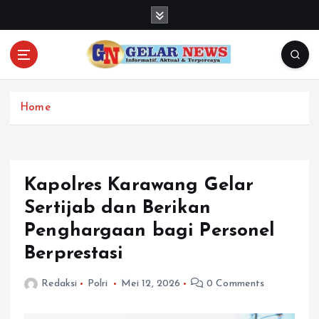
S
k
i
p
t
o
c
Home
o
n
t
e
Kapolres Karawang Gelar
n
Sertijab dan Berikan
t
Penghargaan bagi Personel
Berprestasi
Redaksi
Polri
Mei 12, 2026
0 Comments