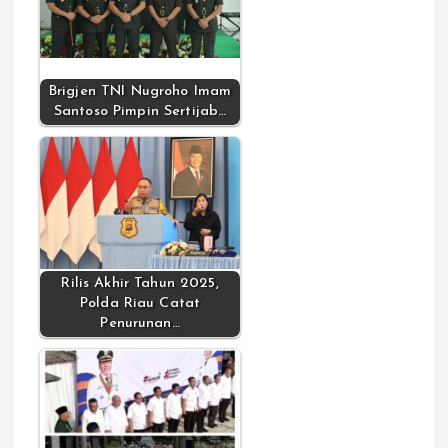
Brigjen TNI Nugroho Imam
Santoso Pimpin Sertijab…
Rilis Akhir Tahun 2025,
Polda Riau Catat
Penurunan…