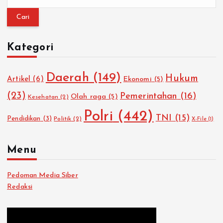
a
r
i
u
Kategori
n
t
u
Daerah
(149)
Hukum
Artikel
(6)
Ekonomi
(5)
k
:
(23)
Pemerintahan
(16)
Olah raga
(5)
Kesehatan
(2)
Polri
(442)
TNI
(15)
Pendidikan
(3)
Politik
(2)
X-File
(1)
Menu
Pedoman Media Siber
Redaksi