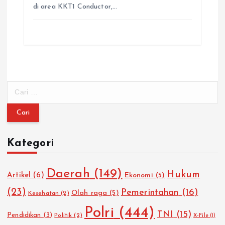
di area KKT1 Conductor,…
C
a
r
i
u
Kategori
n
t
u
Daerah
(149)
Hukum
Artikel
(6)
Ekonomi
(5)
k
:
(23)
Pemerintahan
(16)
Olah raga
(5)
Kesehatan
(2)
Polri
(444)
TNI
(15)
Pendidikan
(3)
Politik
(2)
X-File
(1)