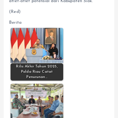
atlet-atlet potensial dari Kabupaten Siak.
(Red)
Berita
Rilis Akhir Tahun 2025,
Polda Riau Catat
Penurunan…