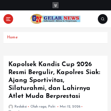
S
k
i
p
t
o
c
Home
o
n
t
e
Kapolsek Kandis Cup 2026
n
Resmi Bergulir, Kapolres Siak:
t
Ajang Sportivitas,
Silaturahmi, dan Lahirnya
Atlet Muda Berprestasi
Redaksi
Olah raga
,
Polri
Mei 12, 2026