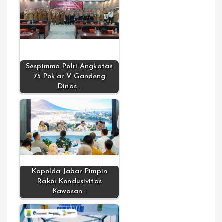
Sespimma Polri Angkatan
75 Pokjar V Gandeng
Dinas…
Kapolda Jabar Pimpin
Rakor Kondusivitas
Kawasan…