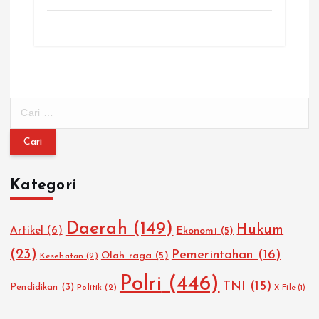
C
a
r
i
u
Kategori
n
t
u
Daerah
(149)
Hukum
Artikel
(6)
Ekonomi
(5)
k
:
(23)
Pemerintahan
(16)
Olah raga
(5)
Kesehatan
(2)
Polri
(446)
TNI
(15)
Pendidikan
(3)
Politik
(2)
X-File
(1)