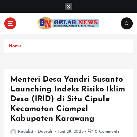
S
k
i
p
t
o
c
Home
o
n
t
e
Menteri Desa Yandri Susanto
n
Launching Indeks Risiko Iklim
t
Desa (IRID) di Situ Cipule
Kecamatan Ciampel
Kabupaten Karawang
Redaksi
Daerah
Juni 29, 2025
0 Comments