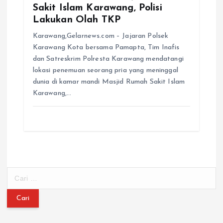
Sakit Islam Karawang, Polisi
Lakukan Olah TKP
Karawang,Gelarnews.com – Jajaran Polsek
Karawang Kota bersama Pamapta, Tim Inafis
dan Satreskrim Polresta Karawang mendatangi
lokasi penemuan seorang pria yang meninggal
dunia di kamar mandi Masjid Rumah Sakit Islam
Karawang,…
C
a
r
i
u