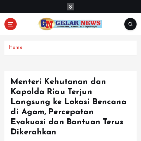
S
k
i
p
t
o
c
Home
o
n
t
e
Menteri Kehutanan dan
n
Kapolda Riau Terjun
t
Langsung ke Lokasi Bencana
di Agam, Percepatan
Evakuasi dan Bantuan Terus
Dikerahkan