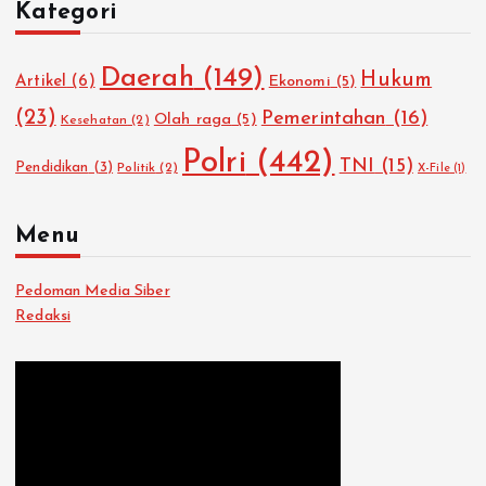
Kategori
n
t
u
Daerah
(149)
Hukum
Artikel
(6)
Ekonomi
(5)
k
:
(23)
Pemerintahan
(16)
Olah raga
(5)
Kesehatan
(2)
Polri
(442)
TNI
(15)
Pendidikan
(3)
Politik
(2)
X-File
(1)
Menu
Pedoman Media Siber
Redaksi