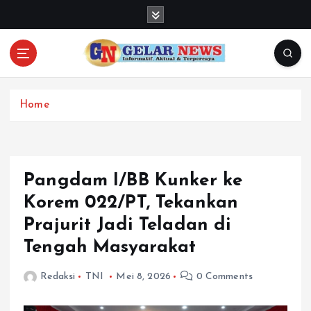
S
k
i
p
t
o
c
Home
o
n
t
e
Pangdam I/BB Kunker ke
n
Korem 022/PT, Tekankan
t
Prajurit Jadi Teladan di
Tengah Masyarakat
Redaksi
TNI
Mei 8, 2026
0 Comments