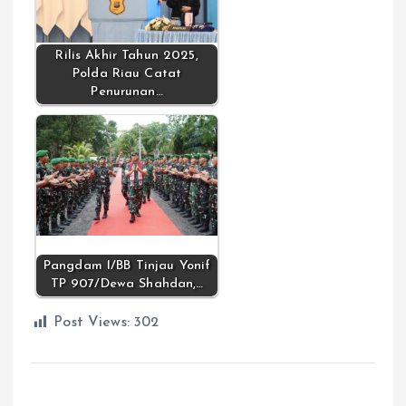
Rilis Akhir Tahun 2025,
Polda Riau Catat
Penurunan…
Pangdam I/BB Tinjau Yonif
TP 907/Dewa Shahdan,…
Post Views:
302