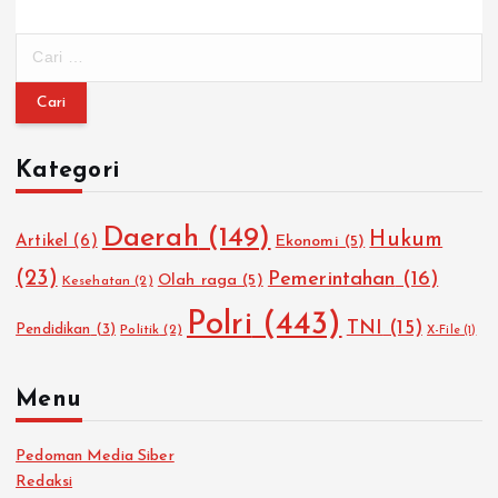
C
a
r
i
u
Kategori
n
t
u
Daerah
(149)
Hukum
Artikel
(6)
Ekonomi
(5)
k
:
(23)
Pemerintahan
(16)
Olah raga
(5)
Kesehatan
(2)
Polri
(443)
TNI
(15)
Pendidikan
(3)
Politik
(2)
X-File
(1)
Menu
Pedoman Media Siber
Redaksi