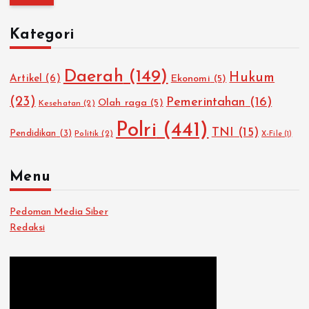
i
u
Kategori
n
t
u
Daerah
(149)
Hukum
Artikel
(6)
Ekonomi
(5)
k
:
(23)
Pemerintahan
(16)
Olah raga
(5)
Kesehatan
(2)
Polri
(441)
TNI
(15)
Pendidikan
(3)
Politik
(2)
X-File
(1)
Menu
Pedoman Media Siber
Redaksi