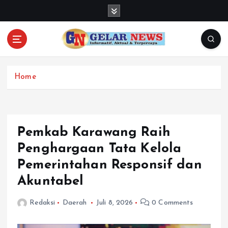
S
k
i
p
t
o
c
Home
o
n
t
e
Pemkab Karawang Raih
n
Penghargaan Tata Kelola
t
Pemerintahan Responsif dan
Akuntabel
Redaksi
Daerah
Juli 8, 2026
0 Comments