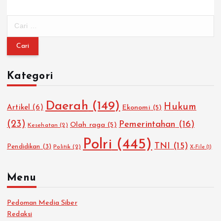
C
a
r
i
u
Kategori
n
t
u
Daerah
(149)
Hukum
Artikel
(6)
Ekonomi
(5)
k
:
(23)
Pemerintahan
(16)
Olah raga
(5)
Kesehatan
(2)
Polri
(445)
TNI
(15)
Pendidikan
(3)
Politik
(2)
X-File
(1)
Menu
Pedoman Media Siber
Redaksi