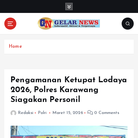
S
k
i
p
t
o
c
Home
o
n
t
e
Pengamanan Ketupat Lodaya
n
2026, Polres Karawang
t
Siagakan Personil
Redaksi
Polri
Maret 15, 2026
0 Comments