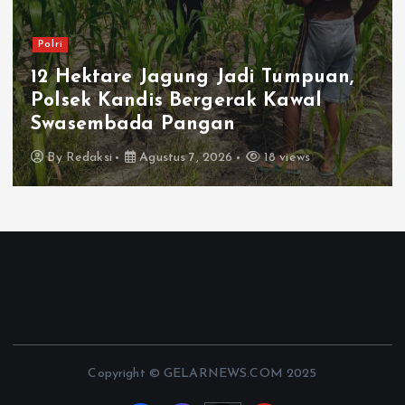
Polri
Sat Polairud Polresta Karawang
Evakuasi Jenazah Pria di Perairan
KKT1 Conductor
By
Redaksi
Agustus 7, 2026
13 views
Copyright © GELARNEWS.COM 2025