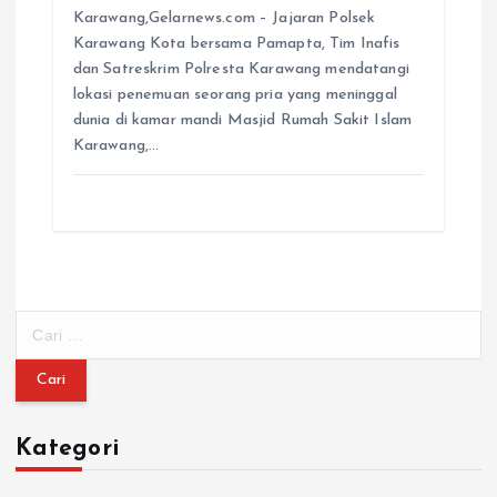
Karawang,Gelarnews.com – Jajaran Polsek
Karawang Kota bersama Pamapta, Tim Inafis
dan Satreskrim Polresta Karawang mendatangi
lokasi penemuan seorang pria yang meninggal
dunia di kamar mandi Masjid Rumah Sakit Islam
Karawang,…
C
a
r
i
u
Kategori
n
t