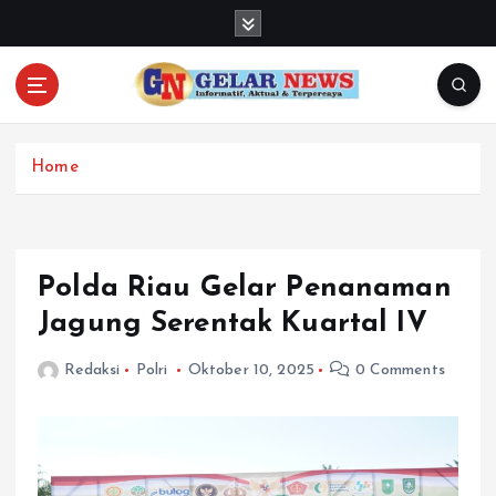
S
k
i
p
t
o
c
Home
o
n
t
e
Polda Riau Gelar Penanaman
n
Jagung Serentak Kuartal IV
t
Redaksi
Polri
Oktober 10, 2025
0 Comments