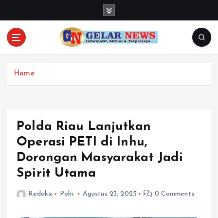
S
k
i
p
t
o
c
Home
o
n
t
e
Polda Riau Lanjutkan
n
Operasi PETI di Inhu,
t
Dorongan Masyarakat Jadi
Spirit Utama
Redaksi
Polri
Agustus 23, 2025
0 Comments