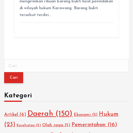
mengirimkan ribuan barang bukti hasil penindakan
di wilayah hukum Karawang. Barang bukti
tersebut terdiri…
C
a
r
i
u
Kategori
n
t
u
Daerah
(150)
Hukum
Artikel
(6)
Ekonomi
(5)
k
:
(23)
Pemerintahan
(16)
Olah raga
(5)
Kesehatan
(2)