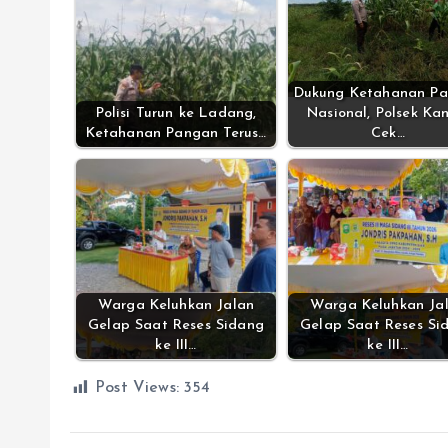
Dukung Ketahanan P
Polisi Turun ke Ladang,
Nasional, Polsek Kan
Ketahanan Pangan Terus…
Cek…
Warga Keluhkan Jalan
Warga Keluhkan Ja
Gelap Saat Reses Sidang
Gelap Saat Reses Si
ke III…
ke III…
Post Views:
354