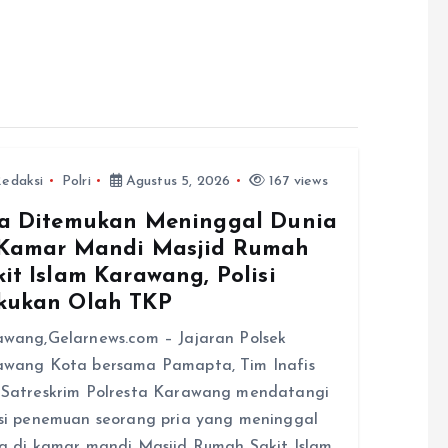
edaksi
Polri
Agustus 5, 2026
167 views
ia Ditemukan Meninggal Dunia
 Kamar Mandi Masjid Rumah
it Islam Karawang, Polisi
kukan Olah TKP
wang,Gelarnews.com – Jajaran Polsek
awang Kota bersama Pamapta, Tim Inafis
Satreskrim Polresta Karawang mendatangi
si penemuan seorang pria yang meninggal
a di kamar mandi Masjid Rumah Sakit Islam