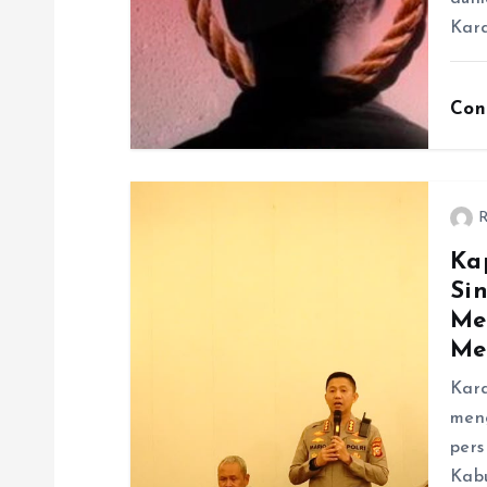
Kar
Con
R
Ka
Si
Me
Me
Kar
meng
pers
Kab