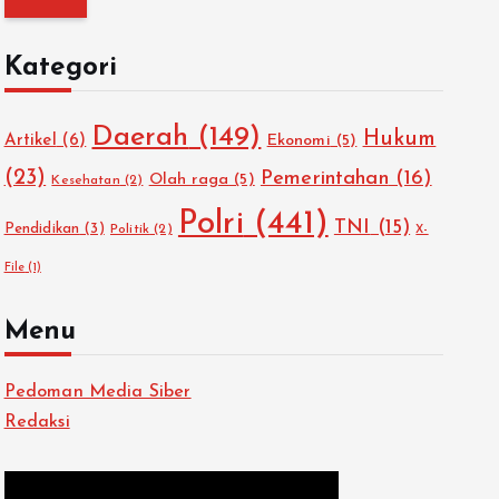
i
u
Kategori
n
t
Daerah
(149)
Hukum
u
Artikel
(6)
Ekonomi
(5)
k
(23)
Pemerintahan
(16)
Olah raga
(5)
Kesehatan
(2)
:
Polri
(441)
TNI
(15)
Pendidikan
(3)
Politik
(2)
X-
File
(1)
Menu
Pedoman Media Siber
Redaksi