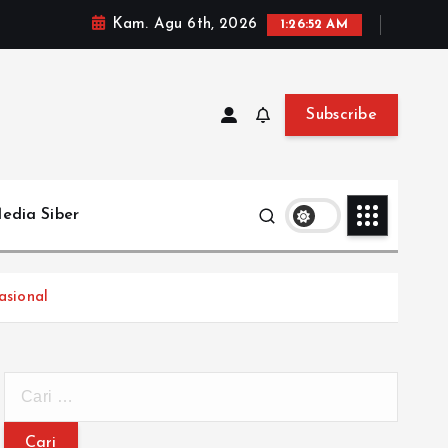
Kam. Agu 6th, 2026
1:26:53 AM
Subscribe
edia Siber
asional
C
a
r