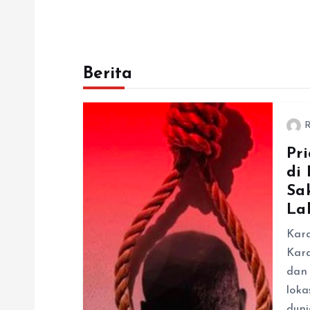
Berita
R
Pr
di
Sak
La
Kara
Kar
dan 
loka
duni