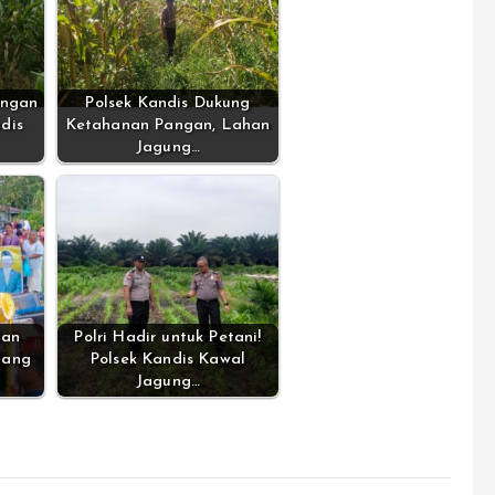
angan
Polsek Kandis Dukung
dis
Ketahanan Pangan, Lahan
Jagung…
lan
Polri Hadir untuk Petani!
dang
Polsek Kandis Kawal
Jagung…