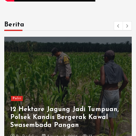
Berita
Polri
Sat Polairud Polresta Karawang
Evakuasi Jenazah Pria di Perairan
KKT1 Conductor