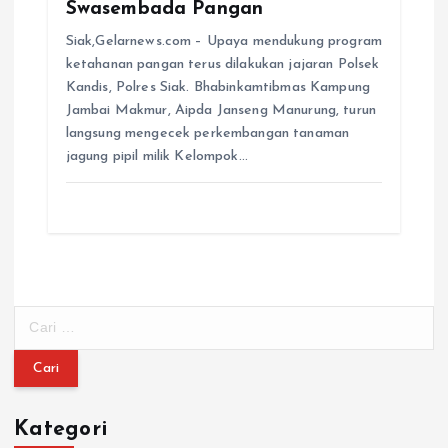
Swasembada Pangan
Siak,Gelarnews.com – Upaya mendukung program
ketahanan pangan terus dilakukan jajaran Polsek
Kandis, Polres Siak. Bhabinkamtibmas Kampung
Jambai Makmur, Aipda Janseng Manurung, turun
langsung mengecek perkembangan tanaman
jagung pipil milik Kelompok…
C
a
r
i
u
Kategori
n