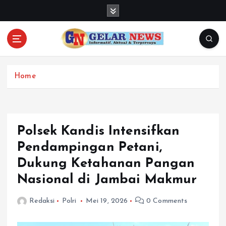
S
k
i
p
t
o
c
Home
o
n
t
e
Polsek Kandis Intensifkan
n
Pendampingan Petani,
t
Dukung Ketahanan Pangan
Nasional di Jambai Makmur
Redaksi
Polri
Mei 19, 2026
0 Comments