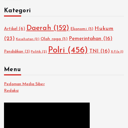
u
Kategori
n
t
u
Daerah
(152)
Hukum
Artikel
(6)
Ekonomi
(5)
k
:
(23)
Pemerintahan
(16)
Olah raga
(5)
Kesehatan
(2)
Polri
(456)
TNI
(16)
Pendidikan
(3)
Politik
(2)
X-File
(1)
Menu
Pedoman Media Siber
Redaksi