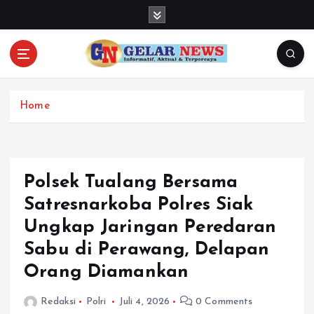
S
k
i
p
t
o
c
Home
o
n
t
e
Polsek Tualang Bersama
n
Satresnarkoba Polres Siak
t
Ungkap Jaringan Peredaran
Sabu di Perawang, Delapan
Orang Diamankan
Redaksi
Polri
Juli 4, 2026
0 Comments