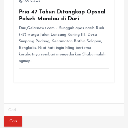
85 views
Pria 47 Tahun Ditangkap Opsnal
Polsek Mandau di Duri
Duri,Gelarnews.com – Sungguh apes nasib Rudi
(47) warga Jalan Lancang Kuning III, Desa
Simpang Padang, Kecamatan Bathin Solapan,
Bengkalis. Niat hati ingin hiling bertemu
kerabatnya sembari mengedarkan Shabu malah
nginap…
C
a
r
i