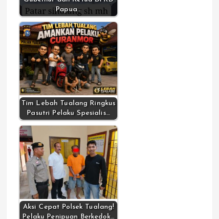
Papua…
Tim Lebah Tualang Ringkus
Pasutri Pelaku Spesialis…
Aksi Cepat Polsek Tualang!
Pelaku Penipuan Berkedok…