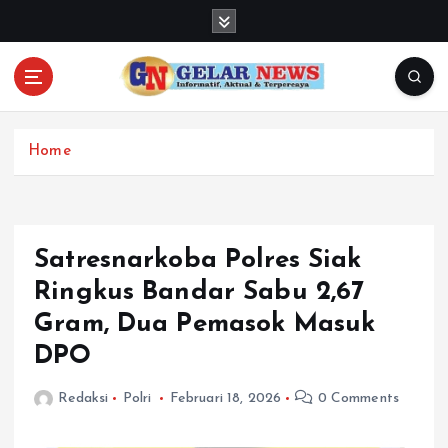
S
k
i
p
t
o
c
Home
o
n
t
e
Satresnarkoba Polres Siak
n
Ringkus Bandar Sabu 2,67
t
Gram, Dua Pemasok Masuk
DPO
Redaksi
Polri
Februari 18, 2026
0 Comments