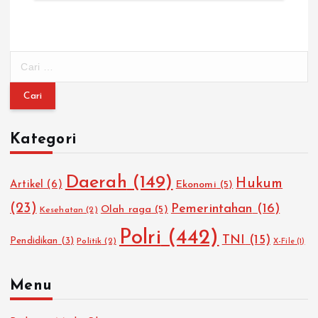
C
a
r
i
u
Kategori
n
t
u
Daerah
(149)
Hukum
Artikel
(6)
Ekonomi
(5)
k
:
(23)
Pemerintahan
(16)
Olah raga
(5)
Kesehatan
(2)
Polri
(442)
TNI
(15)
Pendidikan
(3)
Politik
(2)
X-File
(1)
Menu