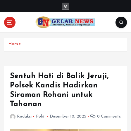
S
k
i
p
t
o
c
Home
o
n
t
e
Sentuh Hati di Balik Jeruji,
n
Polsek Kandis Hadirkan
t
Siraman Rohani untuk
Tahanan
Redaksi
Polri
Desember 10, 2025
0 Comments