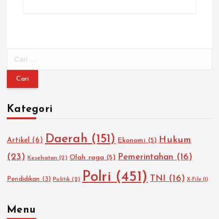
C
a
r
i
u
Kategori
n
t
u
Daerah
(151)
Hukum
Artikel
(6)
Ekonomi
(5)
k
:
(23)
Pemerintahan
(16)
Olah raga
(5)
Kesehatan
(2)
Polri
(451)
TNI
(16)
Pendidikan
(3)
Politik
(2)
X-File
(1)
Menu