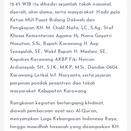
12.45 WIB itu dihadiri sejumlah tokoh nasional,
daerah, alim ulama, serta masyarakat. Hadir pula
Ketua MUI Pusat Bidang Dakwah dan
Pengkajian KH. M. Cholil Nafis, LC., S.Ag., Staf
Khusus Kementerian Agama Hj. Nona Gayatri
Nasution, S.Si., Bupati Karawang H. Aep
Syaepuloh, SE., Wakil Bupati H. Maslani, SE.,
Kapolres Karawang AKBP Fiki Novian
Ardiansyah, SH., S.I.K., M.K.P., M.Si., Dandim 0604
Karawang Letkol Inf. Naryanto, serta jajaran
pimpinan pondok pesantren dan tokoh
masyarakat Kabupaten Karawang.
Rangkaian kegiatan berlangsung khidmat,
diawali pembacaan ayat suci Al-Qur’an,
menyanyikan Lagu Kebangsaan Indonesia Raya,
hingga mauidhoh hasanah yang disampaikan KH.