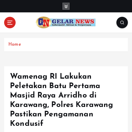
S
k
i
p
t
o
c
Home
o
n
t
e
Wamenag RI Lakukan
n
Peletakan Batu Pertama
t
Masjid Raya Arridho di
Karawang, Polres Karawang
Pastikan Pengamanan
Kondusif