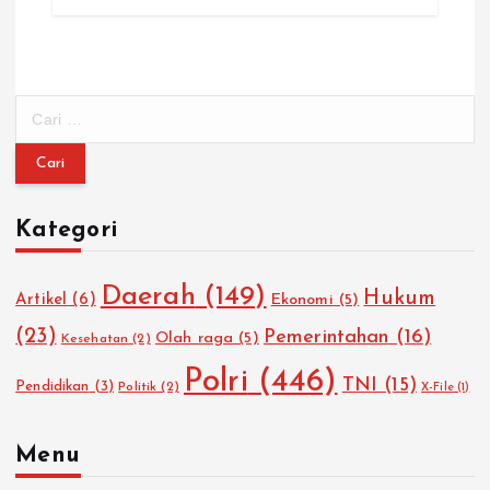
C
a
r
i
u
Kategori
n
t
u
Daerah
(149)
Hukum
Artikel
(6)
Ekonomi
(5)
k
:
(23)
Pemerintahan
(16)
Olah raga
(5)
Kesehatan
(2)
Polri
(446)
TNI
(15)
Pendidikan
(3)
Politik
(2)
X-File
(1)
Menu