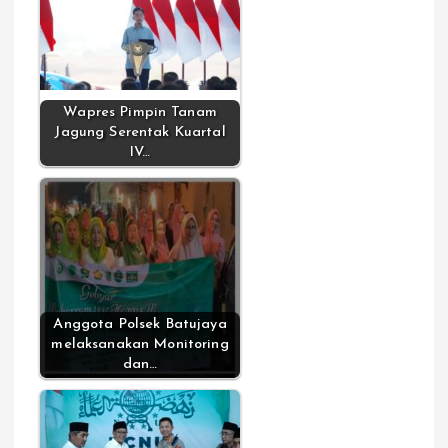
Wapres Pimpin Tanam
Jagung Serentak Kuartal
IV…
Anggota Polsek Batujaya
melaksanakan Monitoring
dan…