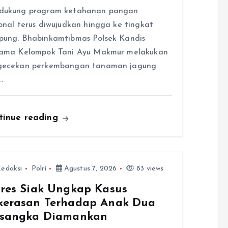
dukung program ketahanan pangan
onal terus diwujudkan hingga ke tingkat
ung. Bhabinkamtibmas Polsek Kandis
sama Kelompok Tani Ayu Makmur melakukan
gecekan perkembangan tanaman jagung
…
tinue reading
edaksi
Polri
Agustus 7, 2026
83 views
lres Siak Ungkap Kasus
kerasan Terhadap Anak Dua
rsangka Diamankan