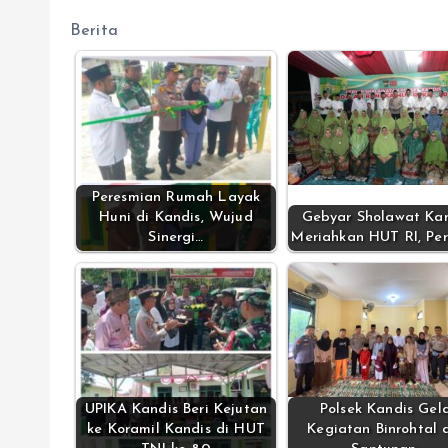
Berita
Peresmian Rumah Layak
Huni di Kandis, Wujud
Gebyar Sholawat Kan
Sinergi…
Meriahkan HUT RI, Per
UPIKA Kandis Beri Kejutan
Polsek Kandis Gel
ke Koramil Kandis di HUT
Kegiatan Binrohtal 