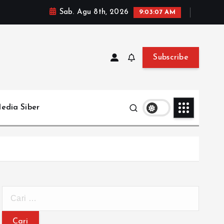
Sab. Agu 8th, 2026
9:03:08 AM
Subscribe
edia Siber
C
a
r