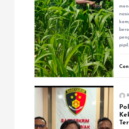
men
nasi
kamp
ber
pen
pipil
Con
R
Po
Ke
Te