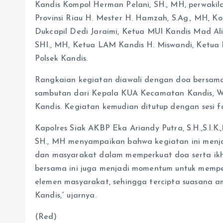
Kandis Kompol Herman Pelani, SH., MH, perwakila
Provinsi Riau H. Mester H. Hamzah, S.Ag., MH, K
Dukcapil Dedi Jaraimi, Ketua MUI Kandis Mad Al
SHI., MH, Ketua LAM Kandis H. Miswandi, Ketua
Polsek Kandis.
Rangkaian kegiatan diawali dengan doa bersama 
sambutan dari Kepala KUA Kecamatan Kandis, Wak
Kandis. Kegiatan kemudian ditutup dengan sesi f
Kapolres Siak AKBP Eka Ariandy Putra, S.H.,S.I.K
SH., MH menyampaikan bahwa kegiatan ini menja
dan masyarakat dalam memperkuat doa serta ikh
bersama ini juga menjadi momentum untuk memper
elemen masyarakat, sehingga tercipta suasana a
Kandis,” ujarnya.
(Red)