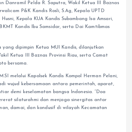
n Danramil Pelda R. Saputra, Wakil Ketua III Baznas
orwalicam P&K Kandis Rosli, S.Ag, Kepala UPTD
i Husni, Kepala KUA Kandis Subambang Isa Amsari,
 BKMT Kandis Ibu Samsidar, serta Dai Kamtibmas
yang dipimpin Ketua MUI Kandis, dilanjutkan
il Ketua III Baznas Provinsi Riau, serta Camat
oto bersama.
.,M.SI melalui Kapolsek Kandis Kompol Herman Pelani,
di wujud kebersamaan antara pemerintah, aparat,
tiar demi keselamatan bangsa Indonesia. “Doa
erat silaturahmi dan menjaga sinergitas antar
man, damai, dan kondusif di wilayah Kecamatan