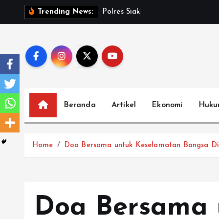
S
P
o
l
r
e
s
S
i
a
k
U
n
g
k
a
p
K
Trending News:
k
i
p
t
o
c
o
Beranda
Artikel
Ekonomi
Huku
n
t
e
Home
Doa Bersama untuk Keselamatan Bangsa Di
n
t
Doa Bersama 