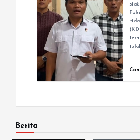
Siak
Polr
pid
(KDR
terh
tel
Con
Berita