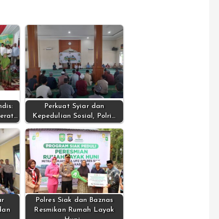
dis:
Perkuat Syiar dan
erat…
Kepedulian Sosial, Polri…
ar
Polres Siak dan Baznas
dan
Resmikan Rumah Layak