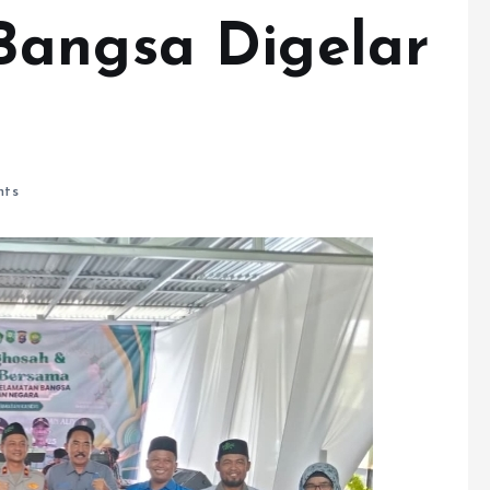
Bangsa Digelar
s
ts