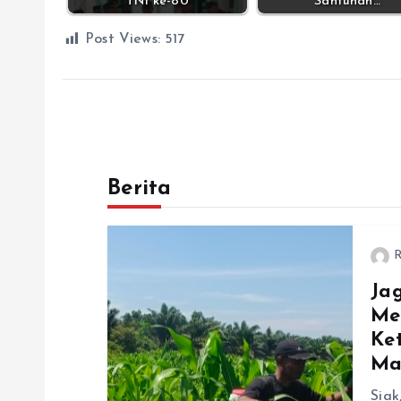
TNI ke-80
Santunan…
Post Views:
517
Berita
R
Ja
Me
Ke
Ma
Siak