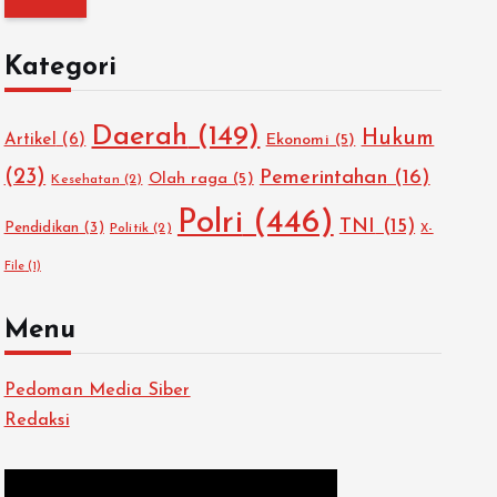
i
u
Kategori
n
t
Daerah
(149)
Hukum
u
Artikel
(6)
Ekonomi
(5)
k
(23)
Pemerintahan
(16)
Olah raga
(5)
Kesehatan
(2)
:
Polri
(446)
TNI
(15)
Pendidikan
(3)
Politik
(2)
X-
File
(1)
Menu
Pedoman Media Siber
Redaksi