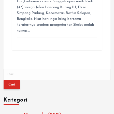
Duri,Gelarnews.com – Sungguh apes nasib Rudi
(47) warga Jalan Lancang Kuning III, Desa
Simpang Padang, Kecamatan Bathin Solapan,
Bengkalis. Niat hati ingin hiling bertemu
kerabatnya sembari mengedarkan Shabu malah
nginap…
C
a
r
i
u
Kategori
n
t
u