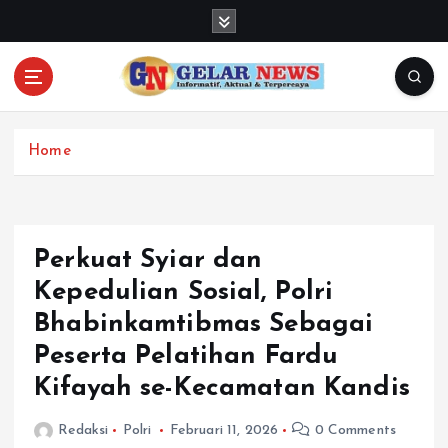
S
k
i
p
t
o
c
Home
o
n
t
e
Perkuat Syiar dan
n
Kepedulian Sosial, Polri
t
Bhabinkamtibmas Sebagai
Peserta Pelatihan Fardu
Kifayah se-Kecamatan Kandis
Redaksi
Polri
Februari 11, 2026
0 Comments