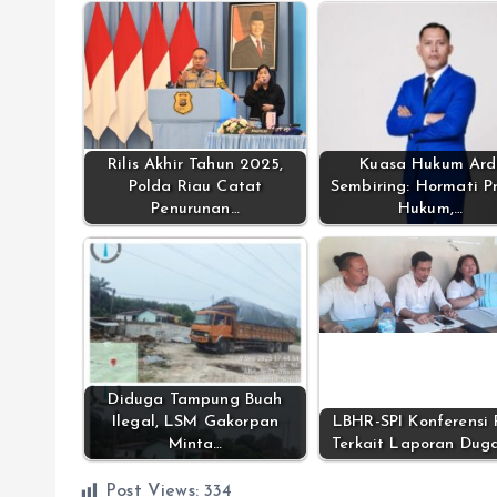
Rilis Akhir Tahun 2025,
Kuasa Hukum Ard
Polda Riau Catat
Sembiring: Hormati P
Penurunan…
Hukum,…
Diduga Tampung Buah
Ilegal, LSM Gakorpan
LBHR-SPI Konferensi P
Minta…
Terkait Laporan Dug
Post Views:
334