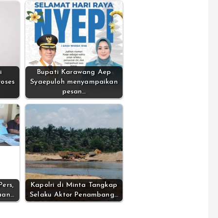
i
Bupati Karawang Aep
roses
Syaepuloh menyampaikan
pesan…
ers,
Kapolri di Minta Tangkap
aan…
Selaku Aktor Penambang…