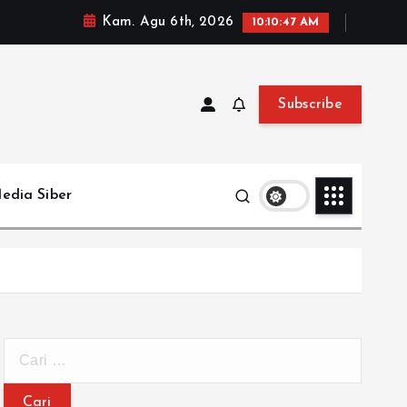
Kam. Agu 6th, 2026
10:10:49 AM
Subscribe
edia Siber
C
a
r