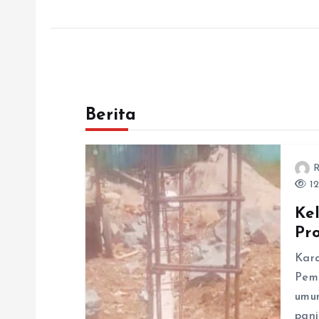
Berita
R
12
Ke
Pr
Kar
Pem
umum
pan