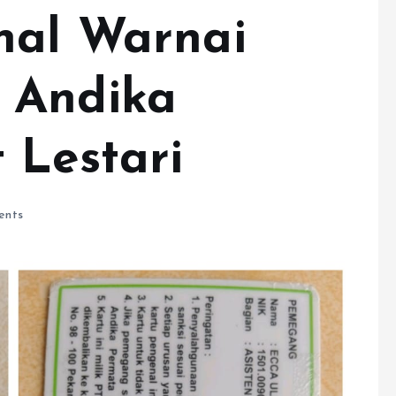
nal Warnai
 Andika
 Lestari
ents