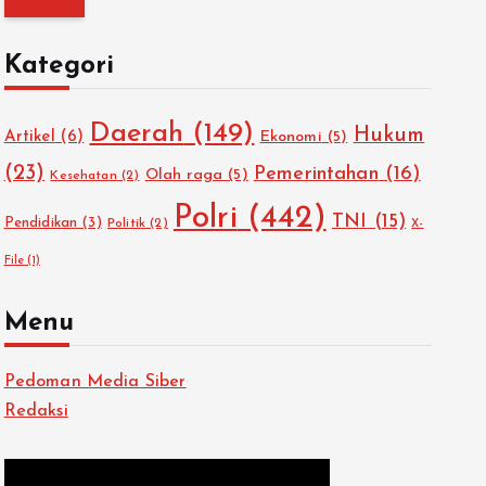
i
u
Kategori
n
t
Daerah
(149)
Hukum
u
Artikel
(6)
Ekonomi
(5)
k
(23)
Pemerintahan
(16)
Olah raga
(5)
Kesehatan
(2)
:
Polri
(442)
TNI
(15)
Pendidikan
(3)
Politik
(2)
X-
File
(1)
Menu
Pedoman Media Siber
Redaksi