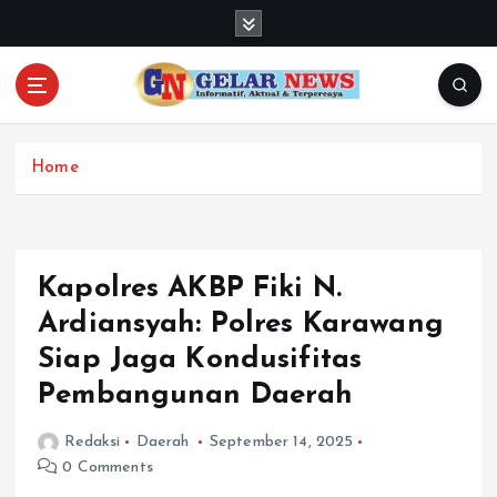
S
k
i
p
t
o
c
Home
o
n
t
e
Kapolres AKBP Fiki N.
n
Ardiansyah: Polres Karawang
t
Siap Jaga Kondusifitas
Pembangunan Daerah
Redaksi
Daerah
September 14, 2025
0 Comments