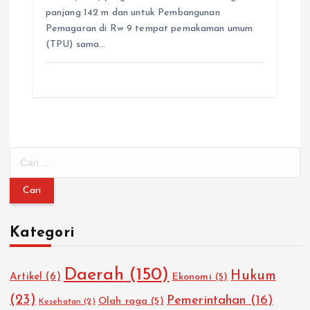
panjang 142 m dan untuk Pembangunan
Pemagaran di Rw 9 tempat pemakaman umum
(TPU) sama…
C
a
r
i
u
Kategori
n
t
u
Daerah
(150)
Hukum
Artikel
(6)
Ekonomi
(5)
k
:
(23)
Pemerintahan
(16)
Olah raga
(5)
Kesehatan
(2)