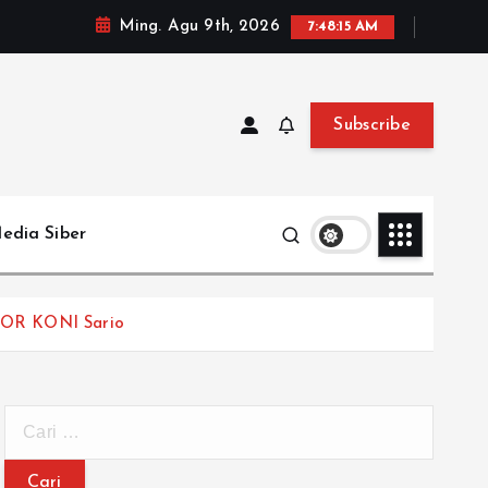
Ming. Agu 9th, 2026
7:48:16 AM
Subscribe
edia Siber
 GOR KONI Sario
C
a
r