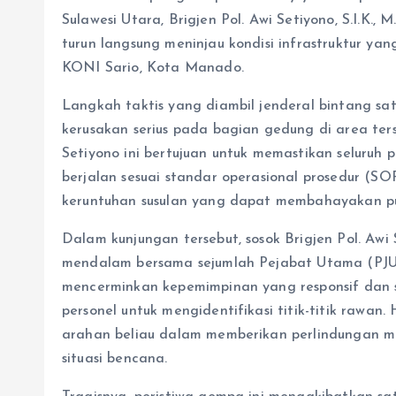
Sulawesi Utara, Brigjen Pol. Awi Setiyono, S.I.K.
turun langsung meninjau kondisi infrastruktur ya
KONI Sario, Kota Manado.
Langkah taktis yang diambil jenderal bintang sa
kerusakan serius pada bagian gedung di area ters
Setiyono ini bertujuan untuk memastikan seluruh p
berjalan sesuai standar operasional prosedur (SO
keruntuhan susulan yang dapat membahayakan pu
Dalam kunjungan tersebut, sosok Brigjen Pol. Aw
mendalam bersama sejumlah Pejabat Utama (PJU)
mencerminkan kepemimpinan yang responsif dan s
personel untuk mengidentifikasi titik-titik rawa
arahan beliau dalam memberikan perlindungan m
situasi bencana.