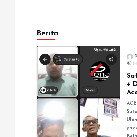
Berita
R
14
Sa
4 
Ac
ACE
Satu
Ulan
pada
Bela