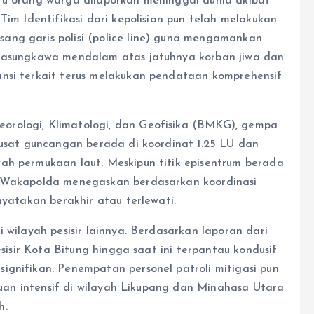
tu orang warga dilaporkan meninggal dunia akibat
Tim Identifikasi dari kepolisian pun telah melakukan
ang garis polisi (police line) guna mengamankan
elasungkawa mendalam atas jatuhnya korban jiwa dan
ansi terkait terus melakukan pendataan komprehensif
orologi, Klimatologi, dan Geofisika (BMKG), gempa
Pusat guncangan berada di koordinat 1.25 LU dan
ah permukaan laut. Meskipun titik episentrum berada
, Wakapolda menegaskan berdasarkan koordinasi
nyatakan berakhir atau terlewati.
 wilayah pesisir lainnya. Berdasarkan laporan dari
esisir Kota Bitung hingga saat ini terpantau kondusif
ignifikan. Penempatan personel patroli mitigasi pun
tauan intensif di wilayah Likupang dan Minahasa Utara
h.