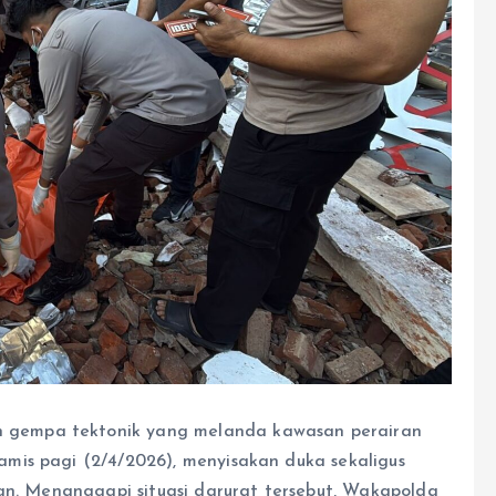
gempa tektonik yang melanda kawasan perairan
mis pagi (2/4/2026), menyisakan duka sekaligus
ian. Menanggapi situasi darurat tersebut, Wakapolda