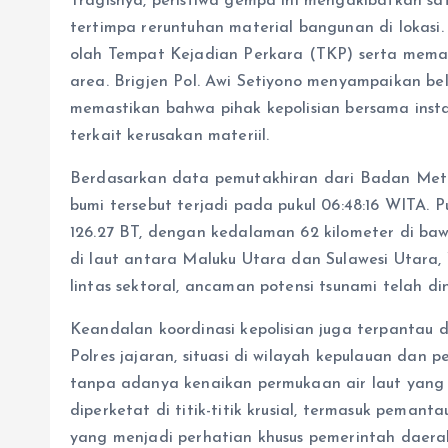
Tragisnya, peristiwa gempa ini mengakibatkan sa
tertimpa reruntuhan material bangunan di lokasi. 
olah Tempat Kejadian Perkara (TKP) serta memas
area. Brigjen Pol. Awi Setiyono menyampaikan b
memastikan bahwa pihak kepolisian bersama inst
terkait kerusakan materiil.
Berdasarkan data pemutakhiran dari Badan Mete
bumi tersebut terjadi pada pukul 06:48:16 WITA. 
126.27 BT, dengan kedalaman 62 kilometer di baw
di laut antara Maluku Utara dan Sulawesi Utara
lintas sektoral, ancaman potensi tsunami telah di
Keandalan koordinasi kepolisian juga terpantau di
Polres jajaran, situasi di wilayah kepulauan dan p
tanpa adanya kenaikan permukaan air laut yang s
diperketat di titik-titik krusial, termasuk peman
yang menjadi perhatian khusus pemerintah daera