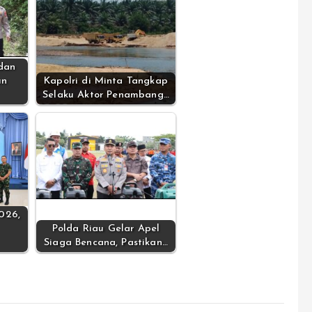
dan
un
Kapolri di Minta Tangkap
Selaku Aktor Penambang…
2026,
Polda Riau Gelar Apel
Siaga Bencana, Pastikan…