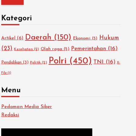
i
u
Kategori
n
t
Daerah
(150)
Hukum
u
Artikel
(6)
Ekonomi
(5)
k
(23)
Pemerintahan
(16)
Olah raga
(5)
Kesehatan
(2)
:
Polri
(450)
TNI
(16)
Pendidikan
(3)
Politik
(2)
X-
File
(1)
Menu
Pedoman Media Siber
Redaksi