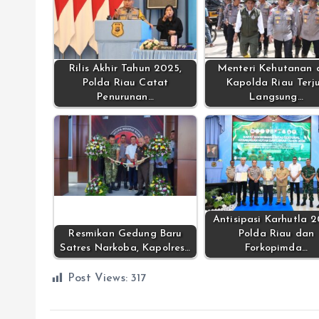
Rilis Akhir Tahun 2025,
Menteri Kehutanan 
Polda Riau Catat
Kapolda Riau Terj
Penurunan…
Langsung…
Antisipasi Karhutla 
Resmikan Gedung Baru
Polda Riau dan
Satres Narkoba, Kapolres…
Forkopimda…
Post Views:
317