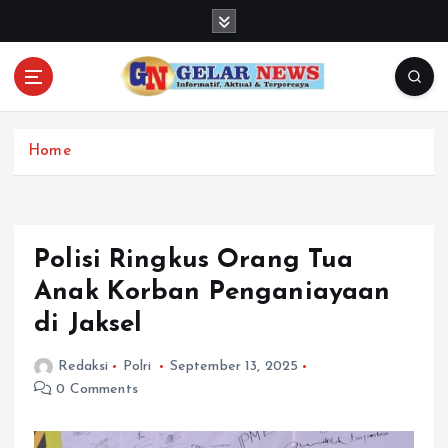
S
k
i
p
t
o
c
Home
o
n
t
e
Polisi Ringkus Orang Tua
n
Anak Korban Penganiayaan
t
di Jaksel
Redaksi
Polri
September 13, 2025
0 Comments