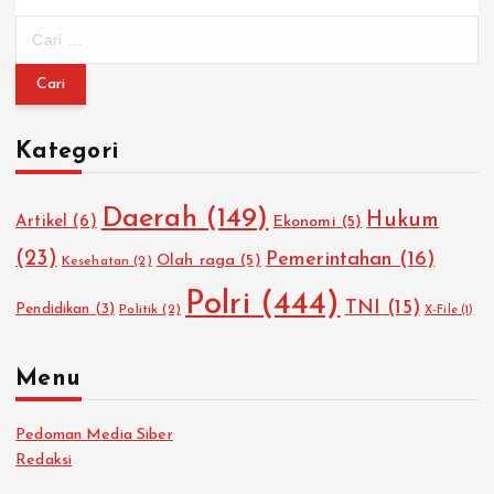
C
a
r
i
u
Kategori
n
t
u
Daerah
(149)
Hukum
Artikel
(6)
Ekonomi
(5)
k
:
(23)
Pemerintahan
(16)
Olah raga
(5)
Kesehatan
(2)
Polri
(444)
TNI
(15)
Pendidikan
(3)
Politik
(2)
X-File
(1)
Menu
Pedoman Media Siber
Redaksi