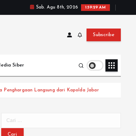
Sab. Agu 8th, 2026
1:59:31 AM
Subscribe
edia Siber
a Penghargaan Langsung dari Kapolda Jabar
C
a
r