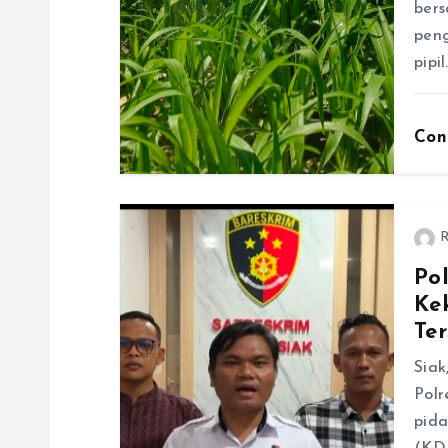
ber
pen
pipil
Con
R
Po
Ke
Te
Siak
Polr
pid