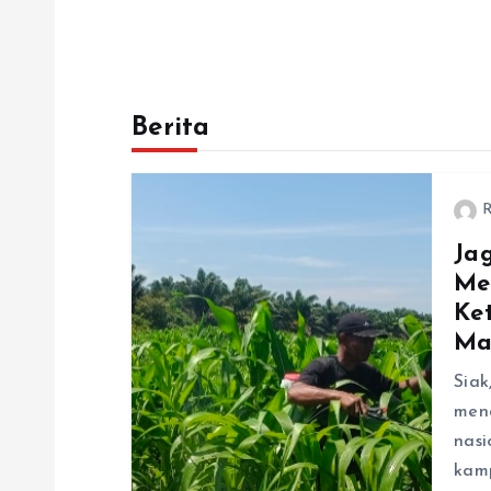
Berita
R
Ja
Me
Ke
Ma
Siak
men
nasi
kamp