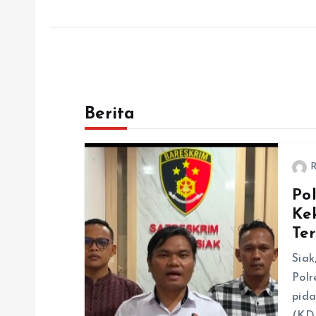
Berita
R
Po
Ke
Te
Siak
Polr
pid
(KDR