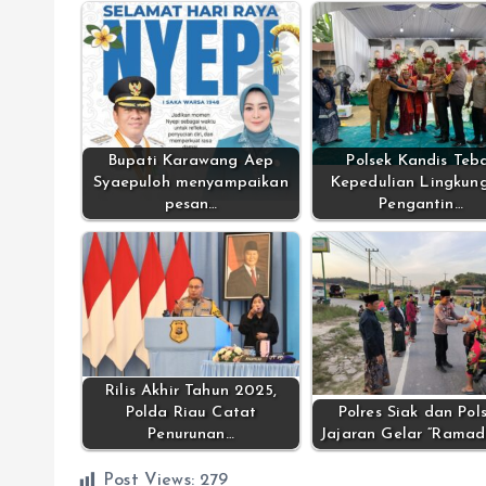
Bupati Karawang Aep
Polsek Kandis Teb
Syaepuloh menyampaikan
Kepedulian Lingkun
pesan…
Pengantin…
Rilis Akhir Tahun 2025,
Polda Riau Catat
Polres Siak dan Pol
Penurunan…
Jajaran Gelar “Rama
Post Views:
279