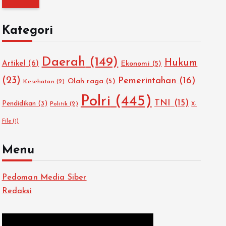
i
u
Kategori
n
t
Daerah
(149)
Hukum
u
Artikel
(6)
Ekonomi
(5)
k
(23)
Pemerintahan
(16)
Olah raga
(5)
Kesehatan
(2)
:
Polri
(445)
TNI
(15)
Pendidikan
(3)
Politik
(2)
X-
File
(1)
Menu
Pedoman Media Siber
Redaksi