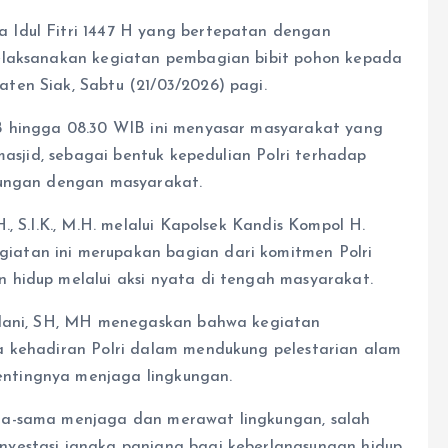
Idul Fitri 1447 H yang bertepatan dengan
elaksanakan kegiatan pembagian bibit pohon kepada
ten Siak, Sabtu (21/03/2026) pagi.
B hingga 08.30 WIB ini menyasar masyarakat yang
masjid, sebagai bentuk kepedulian Polri terhadap
bungan dengan masyarakat.
, S.I.K., M.H. melalui Kapolsek Kandis Kompol H.
atan ini merupakan bagian dari komitmen Polri
 hidup melalui aksi nyata di tengah masyarakat.
Pelani, SH, MH menegaskan bahwa kegiatan
a kehadiran Polri dalam mendukung pelestarian alam
ntingnya menjaga lingkungan.
ma-sama menjaga dan merawat lingkungan, salah
vestasi jangka panjang bagi keberlangsungan hidup