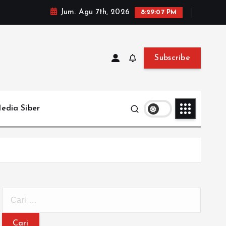
Jum. Agu 7th, 2026
8:29:09 PM
Subscribe
edia Siber
C
a
r