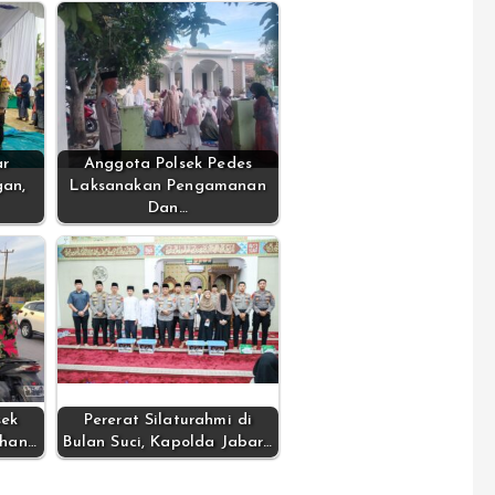
ar
Anggota Polsek Pedes
gan,
Laksanakan Pengamanan
Dan…
sek
Pererat Silaturahmi di
dhan…
Bulan Suci, Kapolda Jabar…