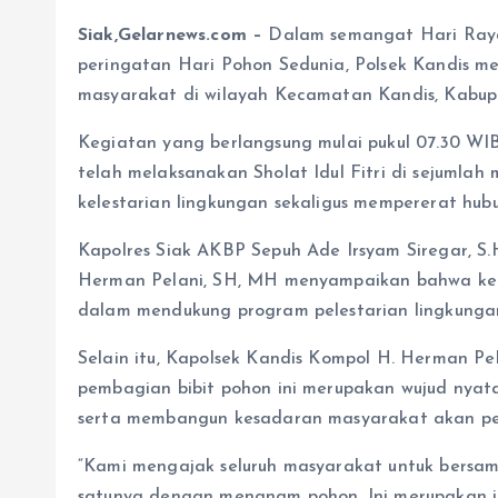
Siak,Gelarnews.com –
Dalam semangat Hari Raya 
peringatan Hari Pohon Sedunia, Polsek Kandis m
masyarakat di wilayah Kecamatan Kandis, Kabupa
Kegiatan yang berlangsung mulai pukul 07.30 WI
telah melaksanakan Sholat Idul Fitri di sejumlah 
kelestarian lingkungan sekaligus mempererat hu
Kapolres Siak AKBP Sepuh Ade Irsyam Siregar, S.H.
Herman Pelani, SH, MH menyampaikan bahwa kegi
dalam mendukung program pelestarian lingkungan
Selain itu, Kapolsek Kandis Kompol H. Herman 
pembagian bibit pohon ini merupakan wujud nyat
serta membangun kesadaran masyarakat akan pe
“Kami mengajak seluruh masyarakat untuk bersa
satunya dengan menanam pohon. Ini merupakan in