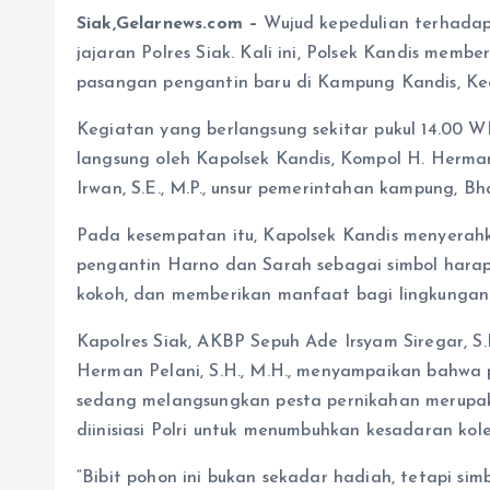
Siak,Gelarnews.com –
Wujud kepedulian terhadap 
jajaran Polres Siak. Kali ini, Polsek Kandis memb
pasangan pengantin baru di Kampung Kandis, Kec
Kegiatan yang berlangsung sekitar pukul 14.00 W
langsung oleh Kapolsek Kandis, Kompol H. Herman
Irwan, S.E., M.P., unsur pemerintahan kampung, Bh
Pada kesempatan itu, Kapolsek Kandis menyerah
pengantin Harno dan Sarah sebagai simbol hara
kokoh, dan memberikan manfaat bagi lingkungan 
Kapolres Siak, AKBP Sepuh Ade Irsyam Siregar, S.H
Herman Pelani, S.H., M.H., menyampaikan bahwa
sedang melangsungkan pesta pernikahan merupak
diinisiasi Polri untuk menumbuhkan kesadaran kol
“Bibit pohon ini bukan sekadar hadiah, tetapi si