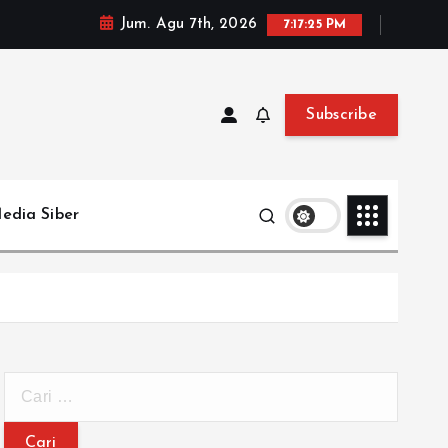
Jum. Agu 7th, 2026
7:17:27 PM
Subscribe
edia Siber
C
a
r