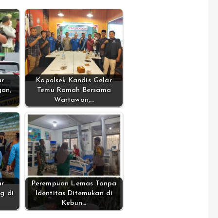
ar
Kapolsek Kandis Gelar
gan,
Temu Ramah Bersama
Wartawan,…
ar
Perempuan Lemas Tanpa
g di
Identitas Ditemukan di
Kebun…