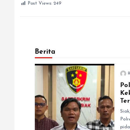
Post Views:
249
Berita
R
Po
Ke
Te
Siak
Polr
pid