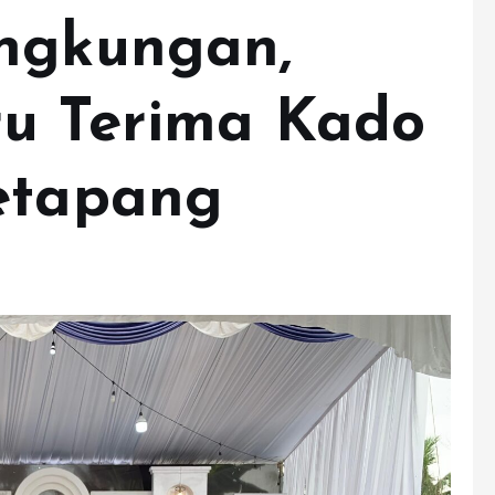
ingkungan,
ru Terima Kado
etapang