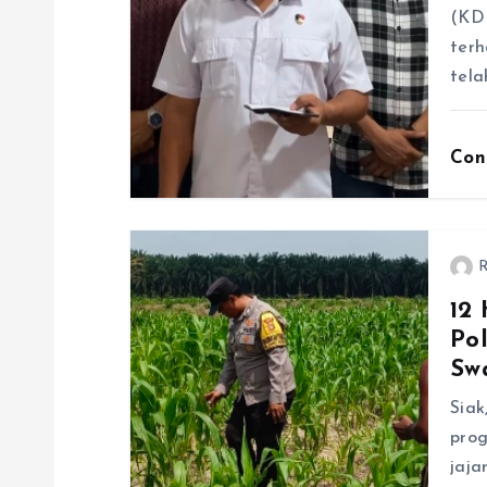
(KDR
terh
tel
Con
R
12
Po
Sw
Sia
prog
jaja