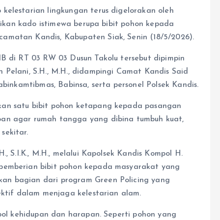
kelestarian lingkungan terus digelorakan oleh
erikan kado istimewa berupa bibit pohon kepada
amatan Kandis, Kabupaten Siak, Senin (18/5/2026).
IB di RT 03 RW 03 Dusun Takolu tersebut dipimpin
 Pelani, S.H., M.H., didampingi Camat Kandis Said
abinkamtibmas, Babinsa, serta personel Polsek Kandis.
kan satu bibit pohon ketapang kepada pasangan
pan agar rumah tangga yang dibina tumbuh kuat,
sekitar.
., S.I.K., M.H., melalui Kapolsek Kandis Kompol H.
 pemberian bibit pohon kepada masyarakat yang
an bagian dari program Green Policing yang
ektif dalam menjaga kelestarian alam.
mbol kehidupan dan harapan. Seperti pohon yang