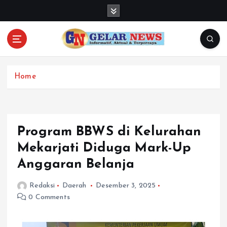
S
k
i
p
t
o
c
Home
o
n
t
e
Program BBWS di Kelurahan
n
Mekarjati Diduga Mark-Up
t
Anggaran Belanja
Redaksi
Daerah
Desember 3, 2025
0 Comments