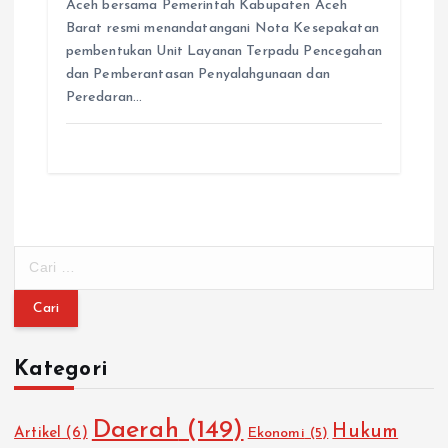
Aceh bersama Pemerintah Kabupaten Aceh
Barat resmi menandatangani Nota Kesepakatan
pembentukan Unit Layanan Terpadu Pencegahan
dan Pemberantasan Penyalahgunaan dan
Peredaran…
C
a
r
i
u
Kategori
n
t
u
Daerah
(149)
Hukum
Artikel
(6)
Ekonomi
(5)
k