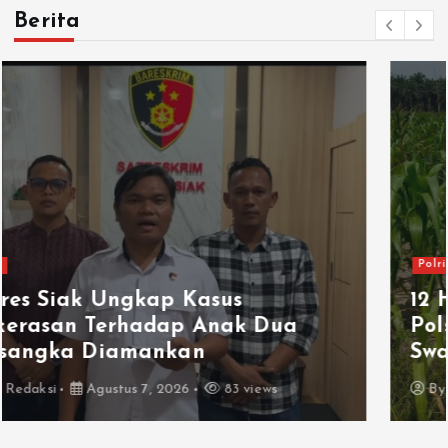
Berita
Polri
12 Hektare Jagung Jadi Tumpuan,
Polsek Kandis Bergerak Kawal
Swasembada Pangan
By
Redaksi
Agustus 7, 2026
19 views