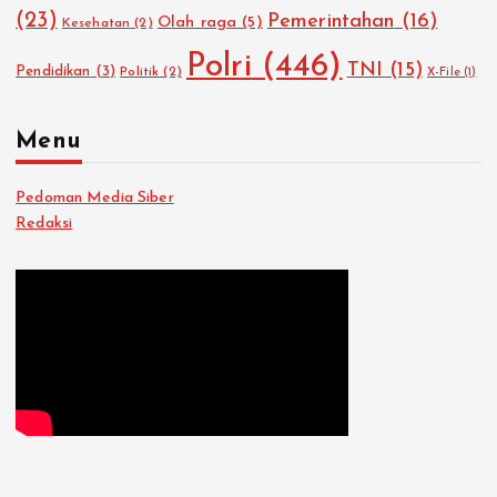
:
(23)
Pemerintahan
(16)
Olah raga
(5)
Kesehatan
(2)
Polri
(446)
TNI
(15)
Pendidikan
(3)
Politik
(2)
X-File
(1)
Menu
Pedoman Media Siber
Redaksi