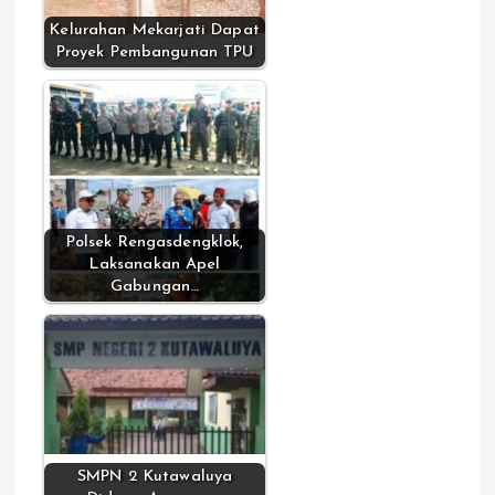
Kelurahan Mekarjati Dapat
Proyek Pembangunan TPU
Polsek Rengasdengklok,
Laksanakan Apel
Gabungan…
SMPN 2 Kutawaluya