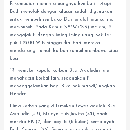
R kemudian meminta uangnya kembali, tetapi
Budi menolak dengan alasan sudah digunakan
untuk membeli sembako. Dari situlah muncul niat
membunuh. Pada Kamis (28/8/2025) malam, R
mengajak P dengan iming-iming uang. Sekitar
pukul 23.00 WIB hingga dini hari, mereka
mendatangi rumah korban sambil membawa pipa
besi.
“R memukul kepala korban Budi Awaludin lalu
menghabisi korbal lain, sedangkan P
menenggelamkan bayi B ke bak mandi,” ungkap
Hendra.
Lima korban yang ditemukan tewas adalah Budi
Awaludin (45), istrinya Euis Juwita (43), anak
mereka RK (7) dan bayi B (8 bulan), serta ayah
Budi, Sahroni (76). Seluruh jasad dikuburkan di