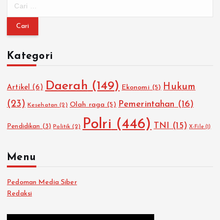
C
a
r
i
u
Kategori
n
t
u
Daerah
(149)
Hukum
Artikel
(6)
Ekonomi
(5)
k
:
(23)
Pemerintahan
(16)
Olah raga
(5)
Kesehatan
(2)
Polri
(446)
TNI
(15)
Pendidikan
(3)
Politik
(2)
X-File
(1)
Menu
Pedoman Media Siber
Redaksi