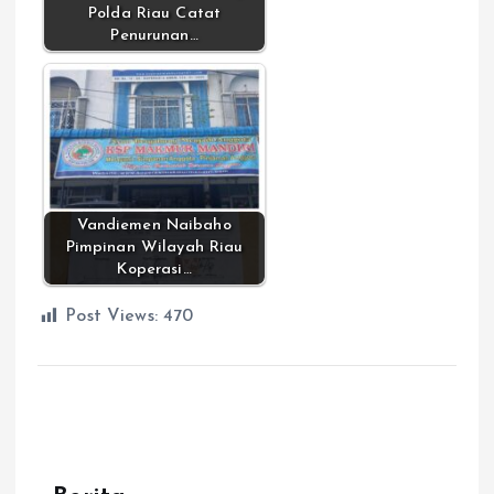
Polda Riau Catat
Penurunan…
Vandiemen Naibaho
Pimpinan Wilayah Riau
Koperasi…
Post Views:
470