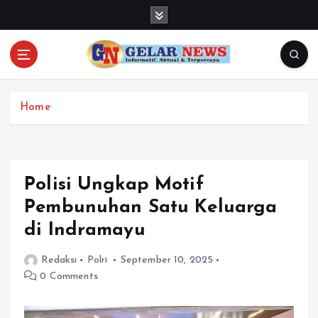
S
k
i
p
t
o
c
Home
o
n
t
e
Polisi Ungkap Motif
n
Pembunuhan Satu Keluarga
t
di Indramayu
Redaksi
Polri
September 10, 2025
0 Comments