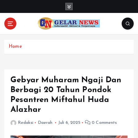
S
k
i
p
t
o
c
Home
o
n
t
e
Gebyar Muharam Ngaji Dan
n
Berbagi 20 Tahun Pondok
t
Pesantren Miftahul Huda
Alazhar
Redaksi
Daerah
Juli 6, 2025
0 Comments