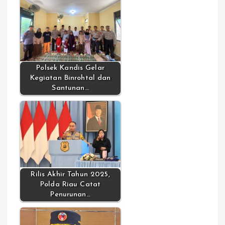
Polsek Kandis Gelar
Kegiatan Binrohtal dan
Santunan…
Rilis Akhir Tahun 2025,
Polda Riau Catat
Penurunan…