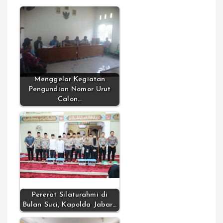
Menggelar Kegiatan
Pengundian Nomor Urut
Calon…
Pererat Silaturahmi di
Bulan Suci, Kapolda Jabar…