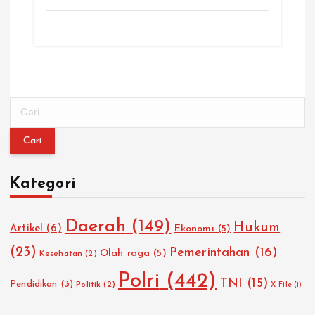
C
a
r
i
u
Kategori
n
t
u
Daerah
(149)
Hukum
Artikel
(6)
Ekonomi
(5)
k
:
(23)
Pemerintahan
(16)
Olah raga
(5)
Kesehatan
(2)
Polri
(442)
TNI
(15)
Pendidikan
(3)
Politik
(2)
X-File
(1)