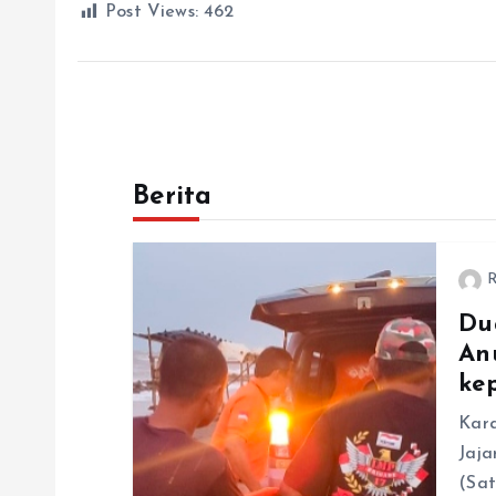
Post Views:
462
Berita
R
Du
An
ke
Kar
Jaja
(Sat